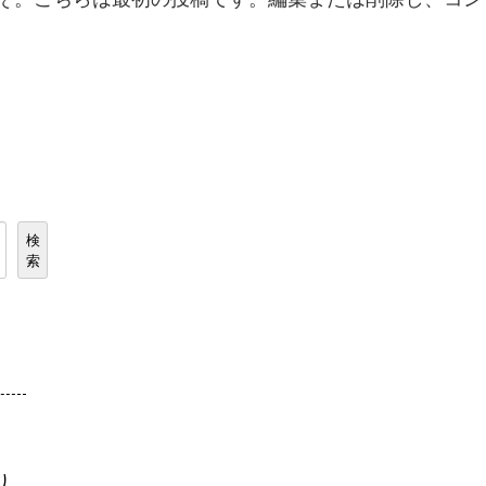
検
索
り