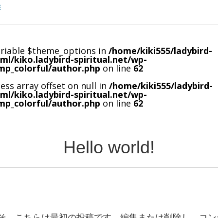
3
ariable $theme_options in
/home/kiki555/ladybird-
tml/kiko.ladybird-spiritual.net/wp-
mp_colorful/author.php
on line
62
cess array offset on null in
/home/kiki555/ladybird-
tml/kiko.ladybird-spiritual.net/wp-
mp_colorful/author.php
on line
62
Hello world!
へようこそ。こちらは最初の投稿です。編集または削除し、コ