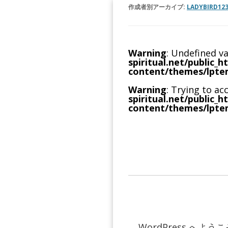
作成者別アーカイブ:
LADYBIRD12
Warning
: Undefined v
spiritual.net/public_h
content/themes/lpte
Warning
: Trying to ac
spiritual.net/public_h
content/themes/lpte
WordPress 